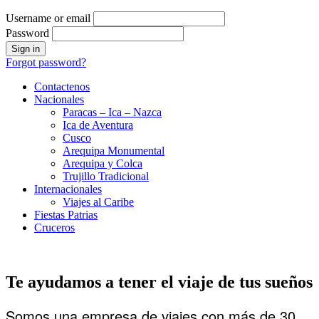
Username or email
Password
Forgot password?
Contactenos
Nacionales
Paracas – Ica – Nazca
Ica de Aventura
Cusco
Arequipa Monumental
Arequipa y Colca
Trujillo Tradicional
Internacionales
Viajes al Caribe
Fiestas Patrias
Cruceros
Te ayudamos a tener el viaje de tus sueños
Somos una empresa de viajes con más de 30